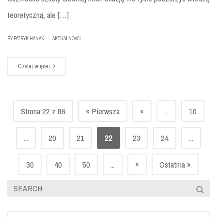
teoretyczną, ale […]
|
BY
PATRYK HANAK
AKTUALNOŚCI
Czytaj więcej
Strona 22 z 86
« Pierwsza
«
...
10
...
20
21
22
23
24
...
»
30
40
50
...
Ostatnia »