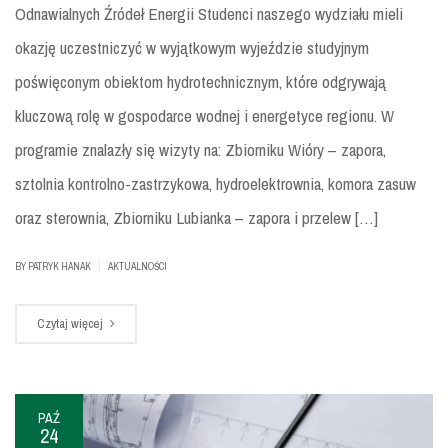
Odnawialnych Źródeł Energii Studenci naszego wydziału mieli
okazję uczestniczyć w wyjątkowym wyjeździe studyjnym
poświęconym obiektom hydrotechnicznym, które odgrywają
kluczową rolę w gospodarce wodnej i energetyce regionu. W
programie znalazły się wizyty na: Zbiorniku Wióry – zapora,
sztolnia kontrolno-zastrzykowa, hydroelektrownia, komora zasuw
oraz sterownia, Zbiorniku Lubianka – zapora i przelew […]
|
BY
PATRYK HANAK
AKTUALNOŚCI
Czytaj więcej
PAŹ
24