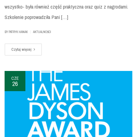
wszystko- była również część praktyczna oraz quiz z nagrodami.
Szkolenie poprowadziła Pani […]
|
BY
PATRYK HANAK
AKTUALNOŚCI
Czytaj więcej
CZE
26