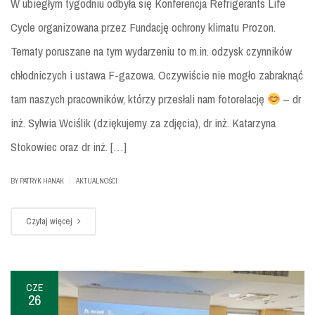
W ubiegłym tygodniu odbyła się Konferencja Refrigerants Life
Cycle organizowana przez Fundację ochrony klimatu Prozon.
Tematy poruszane na tym wydarzeniu to m.in. odzysk czynników
chłodniczych i ustawa F-gazowa. Oczywiście nie mogło zabraknąć
tam naszych pracowników, którzy przesłali nam fotorelację
– dr
inż. Sylwia Wciślik (dziękujemy za zdjęcia), dr inż. Katarzyna
Stokowiec oraz dr inż. […]
|
BY
PATRYK HANAK
AKTUALNOŚCI
Czytaj więcej
CZE
26