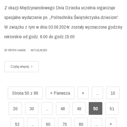
Z okazji Międzynarodowego Dnia Dziecka uczelnia organizuje
specjalne wydarzenie pn. „Politechnika Świętokrzyska dzieciom”.
W związku z tym w dniu 03.06.2024r. zostały wyznaczone godziny
rektorskie od godz. 8.00 do godz.15.00
|
BY
PATRYK HANAK
AKTUALNOŚCI
Czytaj więcej
Strona 50 z 86
« Pierwsza
«
...
10
20
30
...
48
49
50
51
»
52
...
60
70
80
...