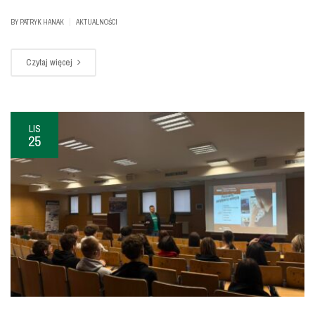
|
BY
PATRYK HANAK
AKTUALNOŚCI
Czytaj więcej
LIS
25