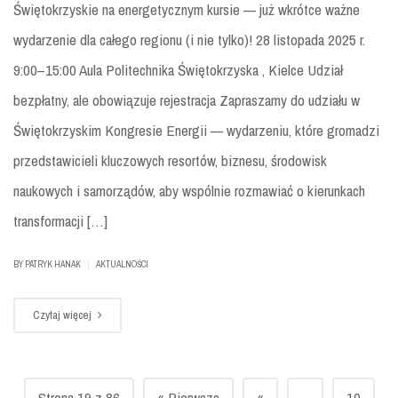
Świętokrzyskie na energetycznym kursie — już wkrótce ważne
wydarzenie dla całego regionu (i nie tylko)! 28 listopada 2025 r.
9:00–15:00 Aula Politechnika Świętokrzyska , Kielce Udział
bezpłatny, ale obowiązuje rejestracja Zapraszamy do udziału w
Świętokrzyskim Kongresie Energii — wydarzeniu, które gromadzi
przedstawicieli kluczowych resortów, biznesu, środowisk
naukowych i samorządów, aby wspólnie rozmawiać o kierunkach
transformacji […]
|
BY
PATRYK HANAK
AKTUALNOŚCI
Czytaj więcej
Strona 19 z 86
« Pierwsza
«
...
10