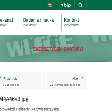
iekanat
Badania i nauka
Kontakt
macje
laboratoria
z Wydziałem
ENERGETYCZNI Z NATURY!
Previous
Next
6M4A8933.JPG
MALGORZATA-WIDLAK-S.JPG
M4A4649.jpg
rowadził Politechnika Świętokrzyska