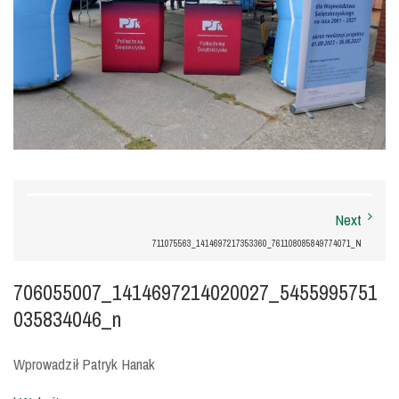
Next
711075563_1414697217353360_761108085849774071_N
706055007_1414697214020027_5455995751
035834046_n
Wprowadził Patryk Hanak