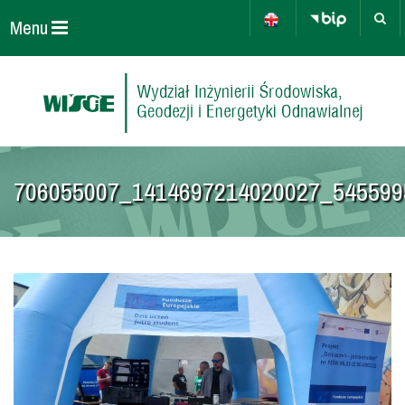
Menu
706055007_1414697214020027_545599