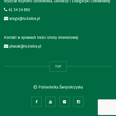
Wydział Inżynierii Środowiska, Geodezji i Energetyki Odnawialnej
41 34 24 850
wisge@tu.kielce.pl
Kontakt w sprawach treści strony internetowej:
phanak@tu.kielce.pl
TOP
Politechnika Świętokrzyska