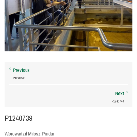
Previous
P1240738
Next
P1240744
P1240739
Wprowadził Milosz Pindur