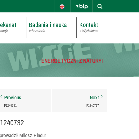
iekanat
Badania i nauka
Kontakt
macje
laboratoria
z Wydziałem
ENERGETYCZNI Z NATURY!
Previous
Next
P1240731
P1240737
1240732
rowadził Milosz Pindur