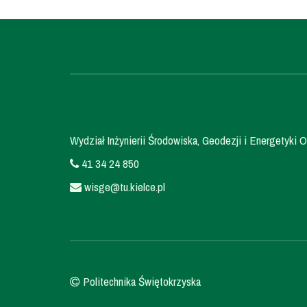
Wydział Inżynierii Środowiska, Geodezji i Energetyki O
41 34 24 850
wisge@tu.kielce.pl
Politechnika Świętokrzyska