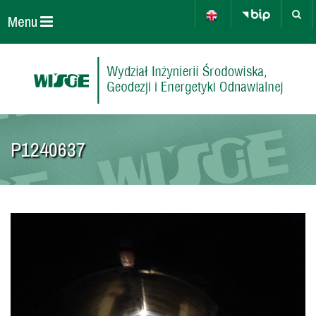
Menu
P1240637