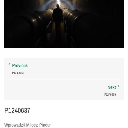
Previous
P1240633
Next
P1240639
P1240637
Wprowadził Milosz Pindur