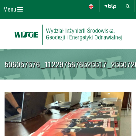
Menu
506057576_1122975676525517_255072