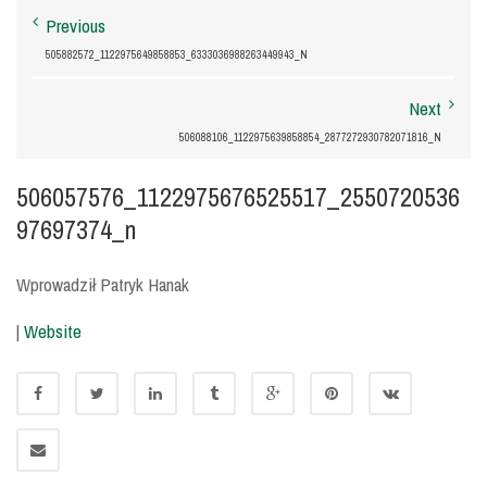
Previous
505882572_1122975649858853_6333036988263449943_N
Next
506088106_1122975639858854_2877272930782071816_N
506057576_1122975676525517_2550720536
97697374_n
Wprowadził Patryk Hanak
|
Website