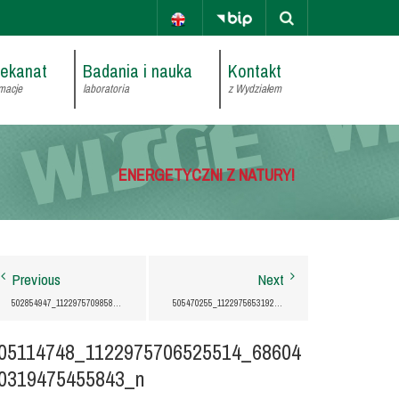
iekanat
Badania i nauka
Kontakt
macje
laboratoria
z Wydziałem
ENERGETYCZNI Z NATURY!
Previous
Next
502854947_1122975709858847_4007822080472143676_N
505470255_1122975653192186_8528350520192100281_N
05114748_1122975706525514_68604
0319475455843_n