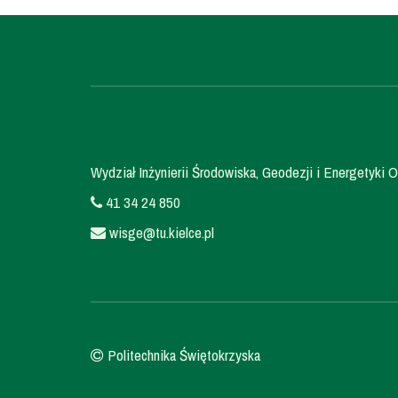
Wydział Inżynierii Środowiska, Geodezji i Energetyki O
41 34 24 850
wisge@tu.kielce.pl
Politechnika Świętokrzyska