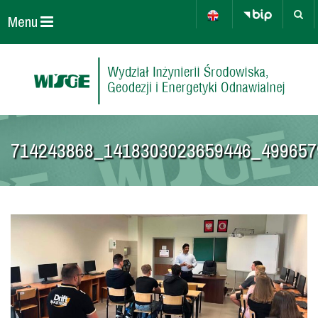
Menu
714243868_1418303023659446_499657