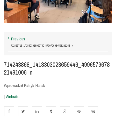
Previous
711829715_1418303016992780_8700700084598241263_N
714243868_1418303023659446_4996579678
21491006_n
Wprowadził Patryk Hanak
|
Website