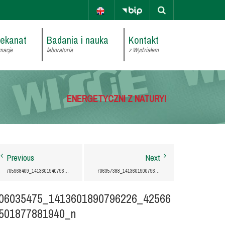
iekanat
Badania i nauka
Kontakt
macje
laboratoria
z Wydziałem
ENERGETYCZNI Z NATURY!
Previous
Next
705968409_1413601940796221_3370451931318123784_N
706357388_1413601900796225_552267569518659835_N
06035475_1413601890796226_42566
501877881940_n