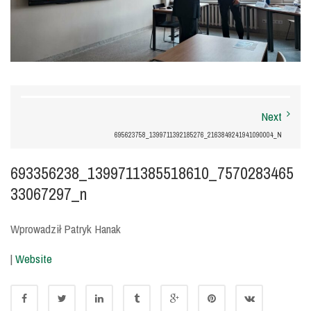
Next
695623758_1399711392185276_2163849241941090004_N
693356238_1399711385518610_7570283465
33067297_n
Wprowadził Patryk Hanak
|
Website