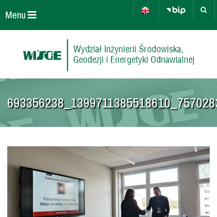
Menu
693356238_1399711385518610_757028