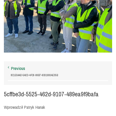
Previous
8C1E0AAD-5ACD-4FC6-99B7-6C61900AE35B
5cffbe3d-5525-462d-9107-489ea9f9bafa
Wprowadził Patryk Hanak