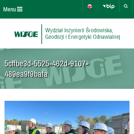
Menu
5cffbe3d-5525-462d-9107-
489ea9f9bafa